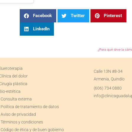
Facebook
Twitter
Pinterest
LinkedIn
¿Para qué sirve la cám
Sueroterapia
Calle 13N #8-34
Clínica del dolor
Armenia, Quindío
Cirugía plástica
(606) 734 0880
Bio-estética
info@clinicaguadalu
Consulta externa
Política de tratamiento de datos
Aviso de privacidad
Términos y condiciones
Código de ética y de buen gobierno