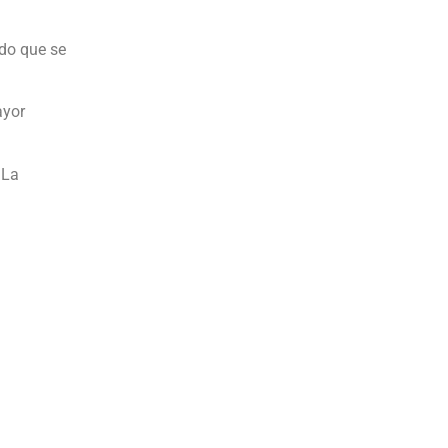
ndo que se
ayor
 La