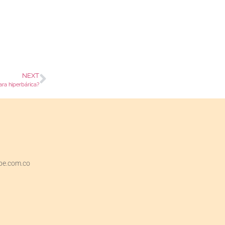
NEXT
ara hiperbárica?
pe.com.co