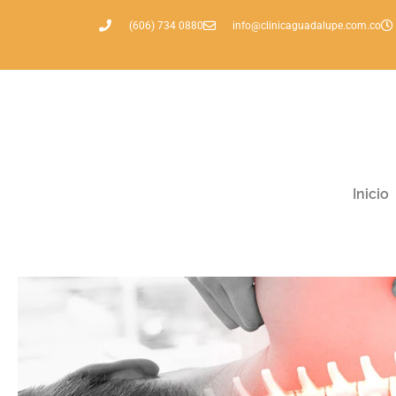
(606) 734 0880
info@clinicaguadalupe.com.co
Inicio