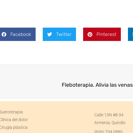
Facebook
Twitter
Pinterest
Fleboterapia. Alivia las venas
Sueroterapia
Calle 13N #8-34
Clínica del dolor
Armenia, Quindío
Cirugía plástica
(606) 734 0880