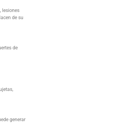
, lesiones
placen de su
uertes de
ujetas,
Puede generar