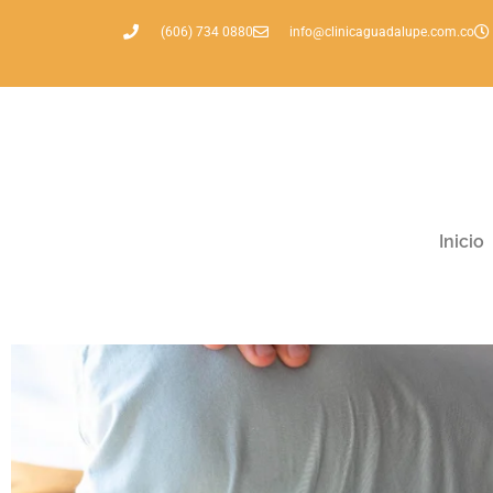
(606) 734 0880
info@clinicaguadalupe.com.co
Inicio