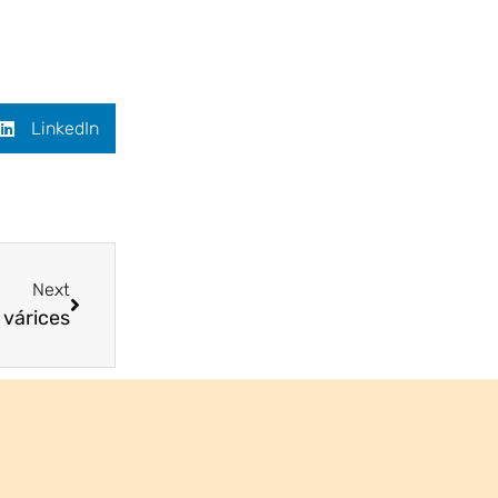
LinkedIn
Next
 várices