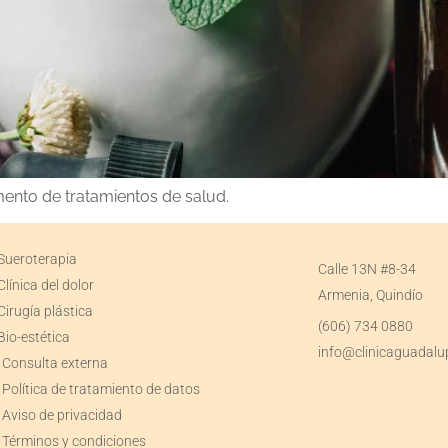
ento de tratamientos de salud.
Sueroterapia
Calle 13N #8-34
Clínica del dolor
Armenia, Quindío
Cirugía plástica
(606) 734 0880
Bio-estética
info@clinicaguadalu
Consulta externa
Política de tratamiento de datos
Aviso de privacidad
Términos y condiciones