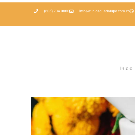
Etiqueta:
esencias
(606) 734 0880
info@clinicaguadalupe.com.co
El impacto de las esenc
Inicio