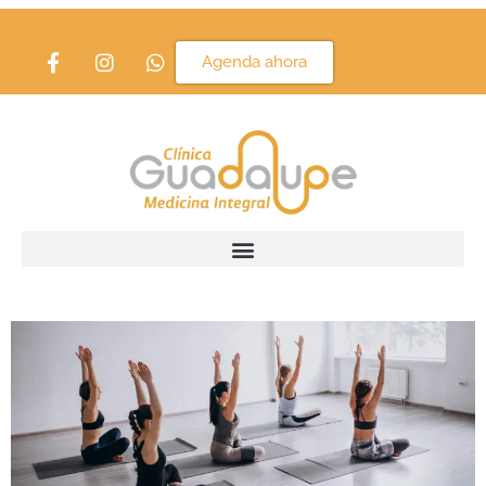
Etiqueta:
yoga
Agenda ahora
El yoga y sus beneficios para
tu salud: Descubre el poder
del equilibrio y bienestar