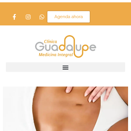
Etiqueta:
bajar de
Agenda ahora
peso
Masajes, ¿funcionan para
bajar de peso?