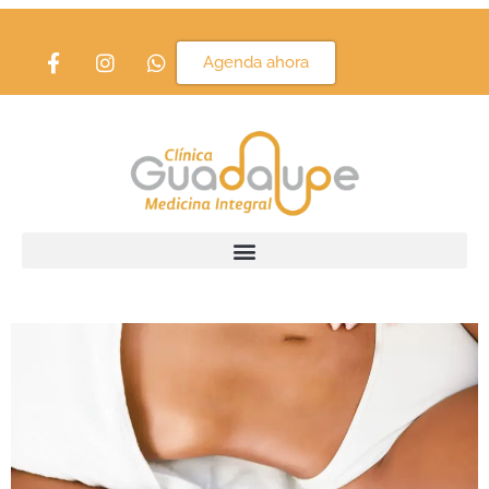
Etiqueta:
masajes
Agenda ahora
Masajes, ¿funcionan para
bajar de peso?